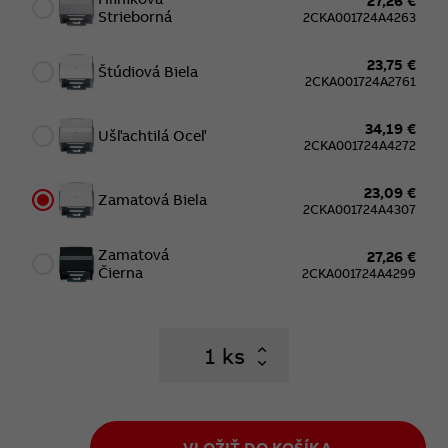
27,26 €
Strieborná
2CKA001724A4263
23,75 €
Štúdiová Biela
2CKA001724A2761
34,19 €
Ušľachtilá Oceľ
2CKA001724A4272
23,09 €
Zamatová Biela
2CKA001724A4307
Zamatová
27,26 €
Čierna
2CKA001724A4299
ks