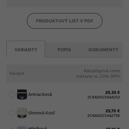
PRODUKTOVÝ LIST V PDF
VARIANTY
POPIS
DOKUMENTY
Katalógová cena
Variant
vrátane vr. 23% DPH
25,33 €
Antracitová
2CKA001724A4253
23,75 €
Slonová Kosť
2CKA001724A2759
Hliníková