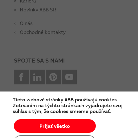
Kariéra
Novinky ABB SR
O nás
Obchodné kontakty
SPOJTE SA S NAMI
facebook
Linkedin
Pinterest
youtube
Tieto webové stránky ABB používajú cookies.
Zotrvaním na týchto stránkach vyjadrujete svoj
súhlas s tým, že cookies smieme používať.
© Copyright 2026 ABB
Prijať všetko
Podmienky používania
Cookies a ochrana súkromia