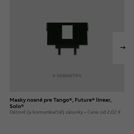
5 VARIANTOV
Masky nosné pre Tango®, Future® linear,
R
Solo®
Z
Dátové (a komunikačné) zásuvky • Cena od 2,02 €