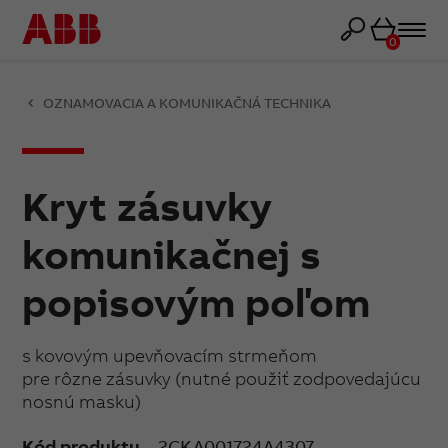
Košík
0
OZNAMOVACIA A KOMUNIKAČNÁ TECHNIKA
Kryt zásuvky
komunikačnej s
popisovým poľom
s kovovým upevňovacím strmeňom
pre rôzne zásuvky (nutné použiť zodpovedajúcu
nosnú masku)
Kód produktu
2CKA001724A4307