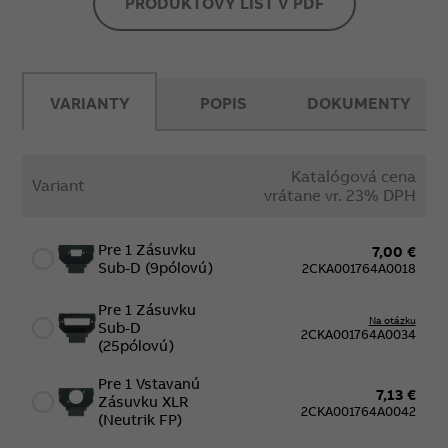
PRODUKTOVÝ LIST V PDF
VARIANTY
POPIS
DOKUMENTY
Katalógová cena
Variant
vrátane vr. 23% DPH
Pre 1 Zásuvku
7,00 €
Sub-D (9pólovú)
2CKA001764A0018
Pre 1 Zásuvku
Na otázku
Sub-D
2CKA001764A0034
(25pólovú)
Pre 1 Vstavanú
7,13 €
Zásuvku XLR
2CKA001764A0042
(Neutrik FP)