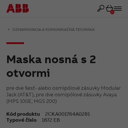
Košík
0
OZNAMOVACIA A KOMUNIKAČNÁ TECHNIKA
Maska nosná s 2
otvormi
pre dve šesť- alebo osmipólové zásuvky Modular
Jack (AT&T), pre dve osmipólové zásuvky Avaya
(MPS 100E, MGS 200)
Kód produktu
2CKA001764A0281
Typové číslo
1872 EB