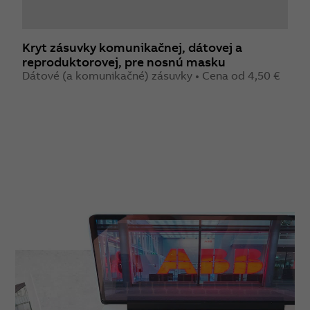
Kryt zásuvky komunikačnej, dátovej a
K
reproduktorovej, pre nosnú masku
r
Dátové (a komunikačné) zásuvky • Cena od 4,50 €
D