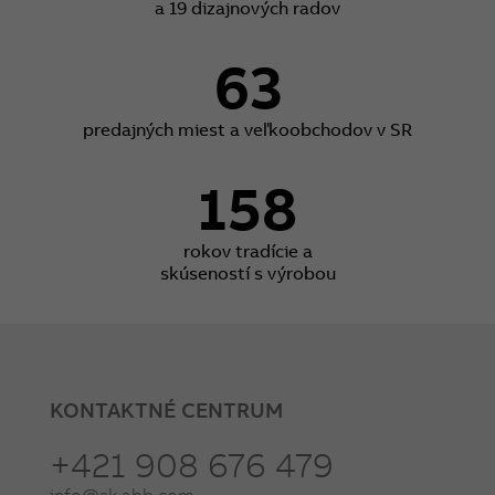
a 19 dizajnových radov
63
predajných miest a veľkoobchodov v SR
158
rokov tradície a
skúseností s výrobou
KONTAKTNÉ CENTRUM
+421 908 676 479
info@sk.abb.com