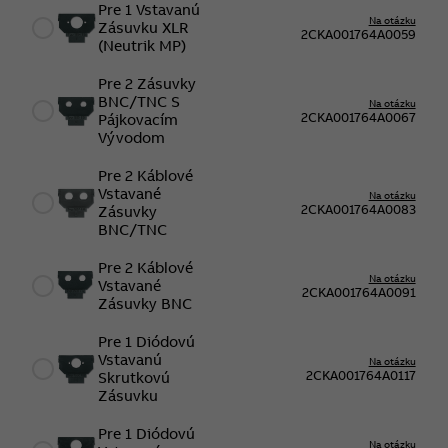
Pre 1 Vstavanú
Na otázku
Zásuvku XLR
2CKA001764A0059
(Neutrik MP)
Pre 2 Zásuvky
BNC/TNC S
Na otázku
2CKA001764A0067
Pájkovacím
Vývodom
Pre 2 Káblové
Vstavané
Na otázku
2CKA001764A0083
Zásuvky
BNC/TNC
Pre 2 Káblové
Na otázku
Vstavané
2CKA001764A0091
Zásuvky BNC
Pre 1 Diódovú
Vstavanú
Na otázku
2CKA001764A0117
Skrutkovú
Zásuvku
Pre 1 Diódovú
Na otázku