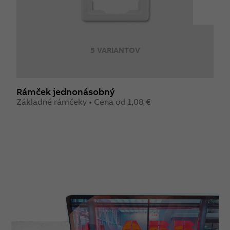
5 VARIANTOV
Rámček jednonásobný
R
Základné rámčeky • Cena od 1,08 €
Z