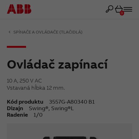
Košík
0
SPÍNAČE A OVLÁDAČE (TLAČIDLÁ)
Ovládač zapínací
10 A, 250 V AC
Vstavaná hĺbka 12 mm.
Kód produktu
3557G-A80340 B1
Dizajn
Swing®, Swing®L
Radenie
1/0