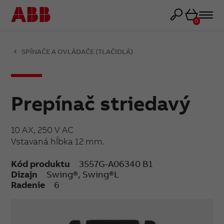
Košík
0
SPÍNAČE A OVLÁDAČE (TLAČIDLÁ)
Prepínač striedavý
10 AX, 250 V AC
Vstavaná hĺbka 12 mm.
Kód produktu
3557G-A06340 B1
Dizajn
Swing®, Swing®L
Radenie
6