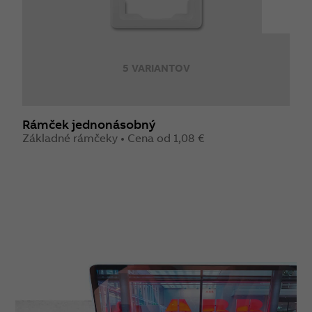
5 VARIANTOV
Rámček jednonásobný
R
Základné rámčeky • Cena od 1,08 €
Z