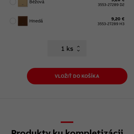
Béžová
3553-27289 D2
9,20 €
Hnedá
3553-27289 H3
ks
VLOŽIŤ DO KOŠÍKA
Produkty ku kompletizácii