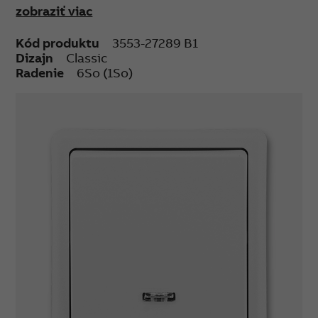
zobraziť viac
montáž.
Orientačná dútnavka osadená v spínači môže
Kód produktu
3553-27289 B1
spôsobovať blikanie úsporných svetelných
Dizajn
Classic
zdrojov (napr. kompaktných žiariviek alebo LED).
Radenie
6So (1So)