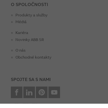
O SPOLOČNOSTI
Produkty a služby
Médiá
Kariéra
Novinky ABB SR
O nás
Obchodné kontakty
SPOJTE SA S NAMI
facebook
Linkedin
Pinterest
youtube