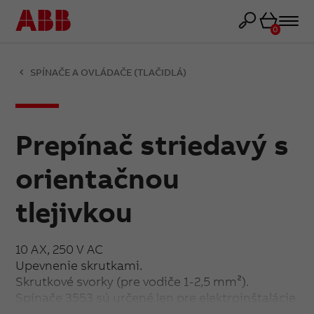
Košík
0
SPÍNAČE A OVLÁDAČE (TLAČIDLÁ)
Prepínač striedavý s
orientačnou
tlejivkou
10 AX, 250 V AC
Upevnenie skrutkami.
Skrutkové svorky (pre vodiče 1-2,5 mm²).
Spínače 3553 sú určené len pre elektroinštalácie
s pevnými vodičmi; nie sú určené pre priebežnú