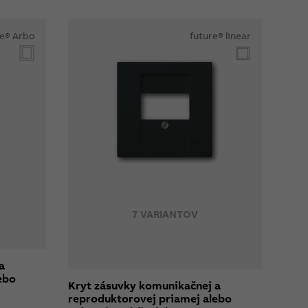
e® Arbo
future® linear
7 VARIANTOV
a
ebo
Kryt zásuvky komunikačnej a
reproduktorovej priamej alebo