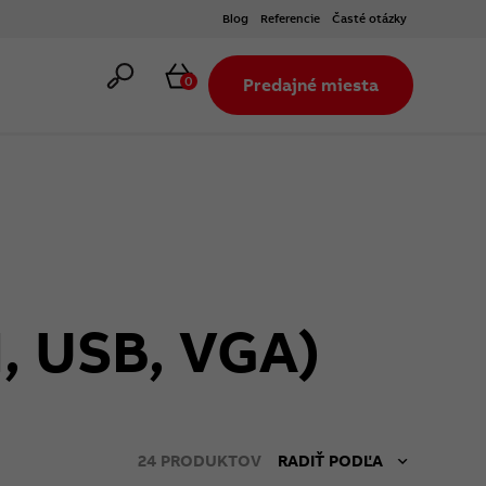
Blog
Referencie
Časté otázky
Hľadať
Košík
0
Predajné miesta
, USB, VGA)
24
PRODUKTOV
RADIŤ PODĽA