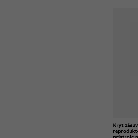
Kryt zásu
reprodukt
prístroje 