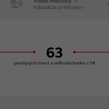
Video manuály
inštalácia prístrojov
63
predajných miest a veľkoobchodov v SR