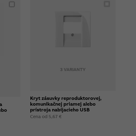
3 VARIANTY
Kryt zásuvky reproduktorovej,
komunikačnej priamej alebo
a
prístroja nabíjacieho USB
ebo
Cena od 5,67 €