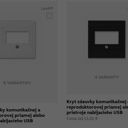
Levit®
4 VARIANTY
8 VARIANTOV
Kryt zásuvky komunikačnej 
reproduktorovej priamej al
vky komunikačnej a
prístroje nabíjacieho USB
orovej priamej alebo
Cena od 13,01 €
nabíjacieho USB