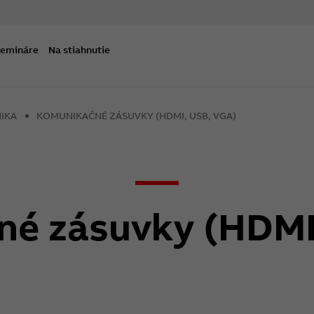
semináre
Na stiahnutie
IKA
KOMUNIKAČNÉ ZÁSUVKY (HDMI, USB, VGA)
é zásuvky (HDMI