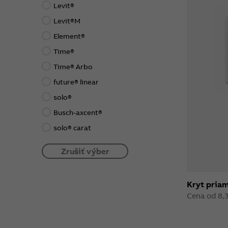
Levit®
Levit®M
Element®
Time®
Time® Arbo
future® linear
solo®
Busch-axcent®
solo® carat
Zrušiť výber
Kryt pria
Cena od 8,