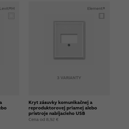
Levit®M
Element®
3 VARIANTY
a
Kryt zásuvky komunikačnej a
ebo
reproduktorovej priamej alebo
prístroje nabíjacieho USB
Cena od 8,92 €