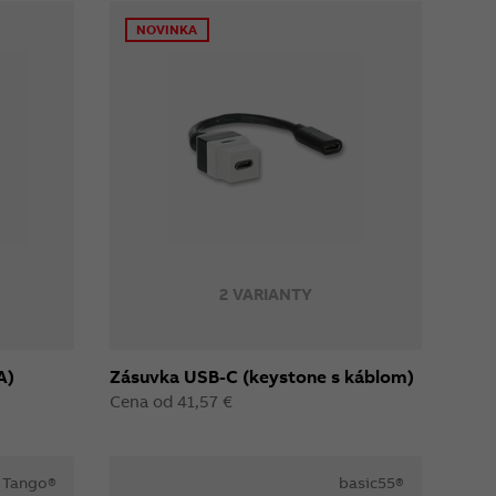
NOVINKA
2 VARIANTY
A)
Zásuvka USB-C (keystone s káblom)
Cena od 41,57 €
Tango®
basic55®