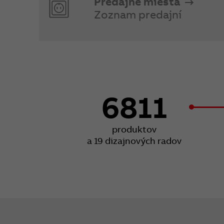
Predajné miesta
Zoznam predajní
6811
produktov
a 19 dizajnových radov