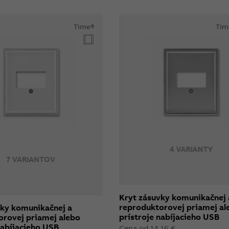
Time®
Tim
4 VARIANTY
7 VARIANTOV
Kryt zásuvky komunikačnej 
reproduktorovej priamej al
vky komunikačnej a
prístroje nabíjacieho USB
orovej priamej alebo
nabíjacieho USB
Cena od 14,16 €