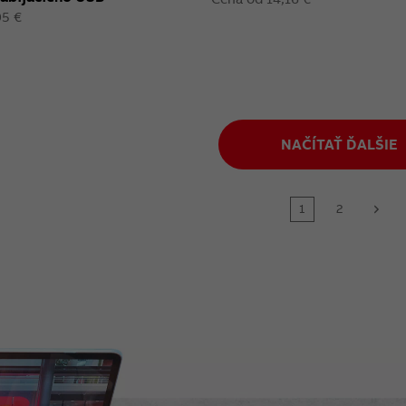
95 €
NAČÍTAŤ ĎALŠIE
1
2
next