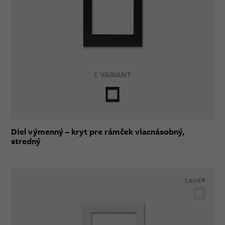
1 VARIANT
Diel výmenný – kryt pre rámček viacnásobný,
stredný
Levit®