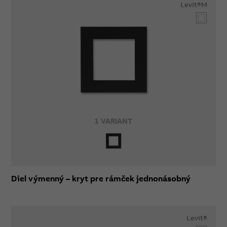
Levit®M
1 VARIANT
Diel výmenný – kryt pre rámček jednonásobný
Levit®