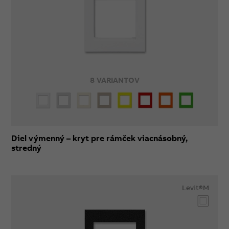
8 VARIANTOV
Diel výmenný – kryt pre rámček viacnásobný,
stredný
Levit®M