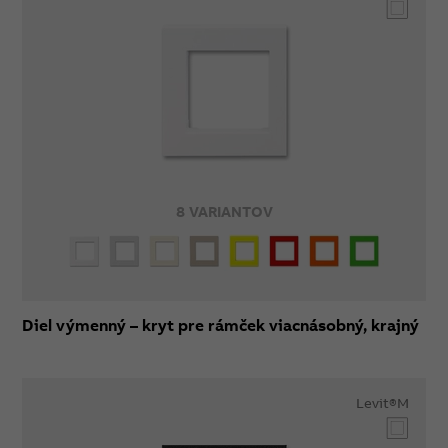
8 VARIANTOV
Diel výmenný – kryt pre rámček viacnásobný, krajný
Levit®M