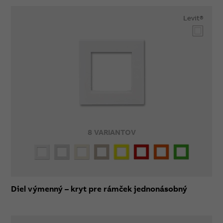
Levit®
8 VARIANTOV
Diel výmenný – kryt pre rámček jednonásobný