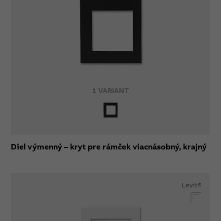
1 VARIANT
Diel výmenný – kryt pre rámček viacnásobný, krajný
Levit®