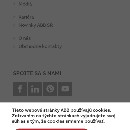
Médiá
Kariéra
Novinky ABB SR
O nás
Obchodné kontakty
SPOJTE SA S NAMI
facebook
Linkedin
Pinterest
youtube
Tieto webové stránky ABB používajú cookies.
Zotrvaním na týchto stránkach vyjadrujete svoj
súhlas s tým, že cookies smieme používať.