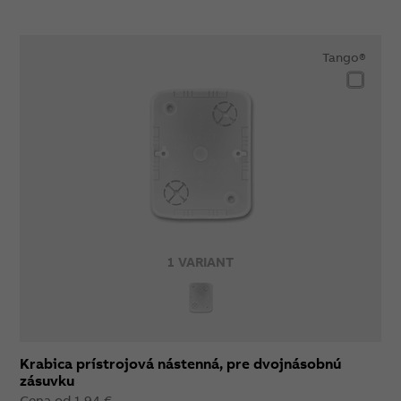
Tango®
1 VARIANT
Krabica prístrojová nástenná, pre dvojnásobnú
zásuvku
Cena od 1,94 €