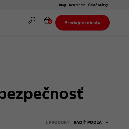
Blog
Referencie
Časté otázky
Hľadať
Košík
0
Predajné miesta
u bezpečnosť
1
PRODUKT
RADIŤ PODĽA