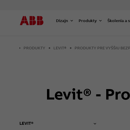
Dizajn
Produkty
Školenia a 
PRODUKTY
LEVIT®
PRODUKTY PRE VYŠŠIU BEZ
Levit® - Pr
LEVIT®