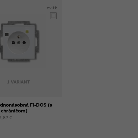
Levit®
1 VARIANT
ednonásobná FI-DOS (s
chráničom)
9,62 €