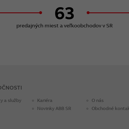
63
predajných miest a veľkoobchodov v SR
OČNOSTI
y a služby
Kariéra
O nás
Novinky ABB SR
Obchodné konta