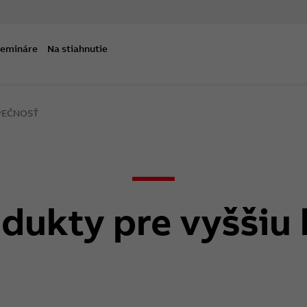
semináre
Na stiahnutie
PEČNOSŤ
odukty pre vyšši