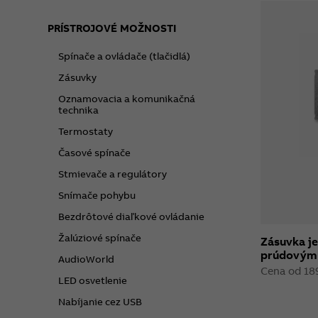
PRÍSTROJOVÉ MOŽNOSTI
Spínače a ovládače (tlačidlá)
Zásuvky
Oznamovacia a komunikačná
technika
Termostaty
Časové spínače
Stmievače a regulátory
Snímače pohybu
Bezdrôtové diaľkové ovládanie
Žalúziové spínače
Zásuvka j
prúdovým 
AudioWorld
Cena od 18
LED osvetlenie
Nabíjanie cez USB