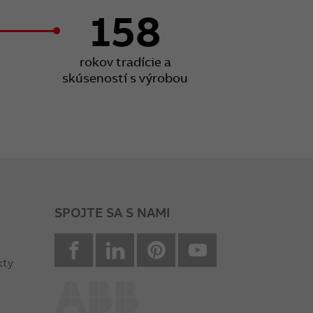
158
rokov tradície a
skúseností s výrobou
SPOJTE SA S NAMI
facebook
Linkedin
Pinterest
youtube
kty