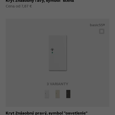
Kryt 2násobný ľavý, symbol "scéna"
Cena od 7,87 €
basic55®
3 VARIANTY
Kryt 2násobný pravý, symbol "osvetlenie"