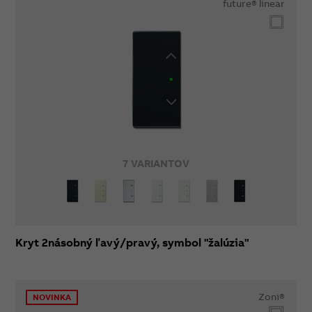
future® linear
7 VARIANTOV
Kryt 2násobný ľavý/pravý, symbol "žalúzia"
Zoni®
NOVINKA