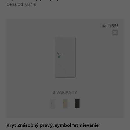
Cena od 7,87 €
basic55®
3 VARIANTY
Kryt 2násobný pravý, symbol "stmievanie"