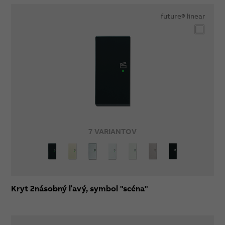
future® linear
7 VARIANTOV
Kryt 2násobný ľavý, symbol "scéna"