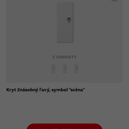
3 VARIANTY
Kryt 2násobný ľavý, symbol "scéna"