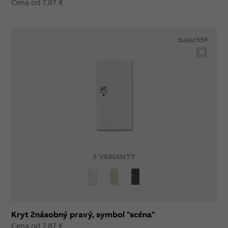
Cena od 7,87 €
basic55®
3 VARIANTY
Kryt 2násobný pravý, symbol "scéna"
Cena od 7,87 €