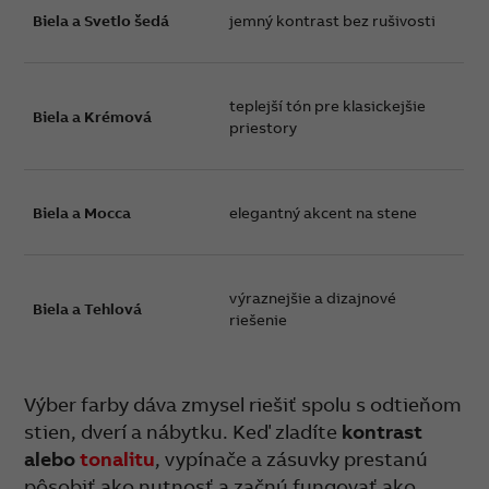
Biela a Svetlo šedá
jemný kontrast bez rušivosti
teplejší tón pre klasickejšie
Biela a Krémová
priestory
Biela a Mocca
elegantný akcent na stene
výraznejšie a dizajnové
Biela a Tehlová
riešenie
Výber farby dáva zmysel riešiť spolu s odtieňom
stien, dverí a nábytku. Keď zladíte
kontrast
alebo
tonalitu
, vypínače a zásuvky prestanú
pôsobiť ako nutnosť a začnú fungovať ako