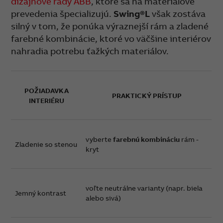
dizajnové rady ABB
, ktoré sa na materiálové
prevedenia špecializujú.
Swing®L
však zostáva
silný v tom, že ponúka výraznejší rám a zladené
farebné kombinácie, ktoré vo väčšine interiérov
nahradia potrebu ťažkých materiálov.
POŽIADAVKA
PRAKTICKÝ PRÍSTUP
INTERIÉRU
vyberte
farebnú kombináciu
rám -
Zladenie so stenou
kryt
voľte neutrálne varianty (napr. biela
Jemný kontrast
alebo sivá)