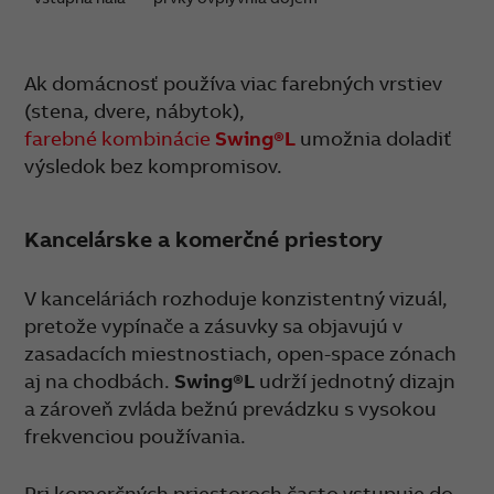
Ak domácnosť používa viac farebných vrstiev
(stena, dvere, nábytok),
farebné kombinácie
Swing®L
umožnia doladiť
výsledok bez kompromisov.
Kancelárske a komerčné priestory
V kanceláriách rozhoduje konzistentný vizuál,
pretože vypínače a zásuvky sa objavujú v
zasadacích miestnostiach, open-space zónach
aj na chodbách.
Swing®L
udrží jednotný dizajn
a zároveň zvláda bežnú prevádzku s vysokou
frekvenciou používania.
Pri komerčných priestoroch často vstupuje do