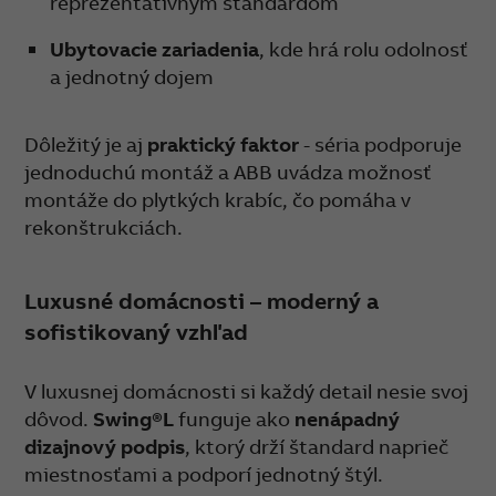
reprezentatívnym štandardom
Ubytovacie zariadenia
, kde hrá rolu odolnosť
a jednotný dojem
Dôležitý je aj
praktický faktor
- séria podporuje
jednoduchú montáž a ABB uvádza možnosť
montáže do plytkých krabíc, čo pomáha v
rekonštrukciách.
Luxusné domácnosti – moderný a
sofistikovaný vzhľad
V luxusnej domácnosti si každý detail nesie svoj
dôvod.
Swing®L
funguje ako
nenápadný
dizajnový podpis
, ktorý drží štandard naprieč
miestnosťami a podporí jednotný štýl.