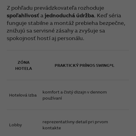
Z pohľadu prevádzkovateľa rozhoduje
spoľahlivosť
a
jednoduchá údržba
. Keď séria
funguje stabilne a montáž prebieha bezpečne,
znižujú sa servisné zásahy a zvyšuje sa
spokojnosť hostí aj personálu.
ZÓNA
PRAKTICKÝ PRÍNOS SWING®L
HOTELA
komfort a čistý dizajn v dennom
Hotelová izba
používaní
reprezentatívny detail pri prvom
Lobby
kontakte