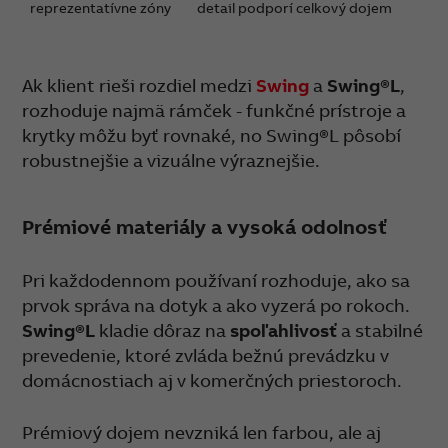
reprezentatívne zóny
detail podporí celkový dojem
Ak klient rieši rozdiel medzi
Swing
a
Swing®L
,
rozhoduje najmä rámček - funkčné prístroje a
krytky môžu byť rovnaké, no Swing®L pôsobí
robustnejšie a vizuálne výraznejšie.
Prémiové materiály a vysoká odolnosť
Pri každodennom používaní rozhoduje, ako sa
prvok správa na dotyk a ako vyzerá po rokoch.
Swing®L
kladie dôraz na
spoľahlivosť
a stabilné
prevedenie, ktoré zvláda bežnú prevádzku v
domácnostiach aj v komerčných priestoroch.
Prémiový dojem nevzniká len farbou, ale aj