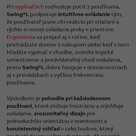
Pri
vypínačoch
rozhoduje pocit z používania.
Swing®L
podporuje
intuitívne ovládanie
tým,
že používateľ jasne cíti reakciu pri stlačení a
rýchlo si osvojí ovládacie prvky v priestore.
Ergonómia
sa prejaví aj v rutine, keď
prichádzate domov s nákupom alebo keď v noci
hľadáte vypínač v chodbe, oceníte logické
umiestnenie a predvídateľný chod ovládania,
preto
Swing®L
dobre funguje v domácnostiach
aj v prevádzkach s vyššou frekvenciou
používania.
Výsledkom je
pohodlie pri každodennom
používaní
, ktoré znižuje frustráciu a zrýchľuje
ovládanie,
zrozumiteľný dizajn
pre
jednoduchšiu orientáciu v miestnosti a
konzistentný vzhľad
v celej budove, ktorý