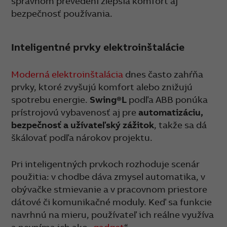
správnom prevedení zlepšia komfort aj
bezpečnosť používania.
Inteligentné prvky elektroinštalácie
Moderná elektroinštalácia
dnes často zahŕňa
prvky, ktoré zvyšujú komfort alebo znižujú
spotrebu energie.
Swing®L
podľa ABB ponúka
prístrojovú vybavenosť aj pre
automatizáciu,
bezpečnosť a užívateľský zážitok
, takže sa dá
škálovať podľa nárokov projektu.
Pri inteligentných prvkoch rozhoduje scenár
použitia: v chodbe dáva zmysel automatika, v
obývačke stmievanie a v pracovnom priestore
dátové či komunikačné moduly. Keď sa funkcie
navrhnú na mieru, používateľ ich reálne využíva