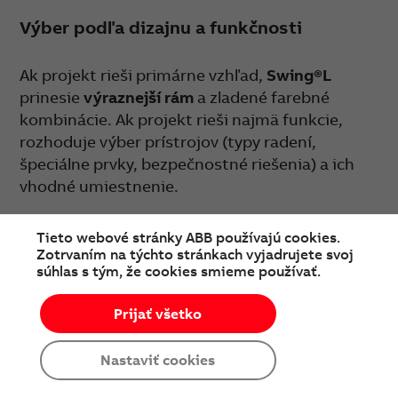
Výber podľa dizajnu a funkčnosti
Ak projekt rieši primárne vzhľad,
Swing®L
prinesie
výraznejší rám
a zladené farebné
kombinácie. Ak projekt rieši najmä funkcie,
rozhoduje výber prístrojov (typy radení,
špeciálne prvky, bezpečnostné riešenia) a ich
vhodné umiestnenie.
Tieto webové stránky ABB používajú cookies.
Zotrvaním na týchto stránkach vyjadrujete svoj
SITUÁCIA
ČO ZVOLÍTE V PRAXI
súhlas s tým, že cookies smieme používať.
Prijať všetko
Bežná domácnosť
základná prístrojová vybavenosť
Nastaviť cookies
Priestor s vysokou
dôraz na spoľahlivosť a