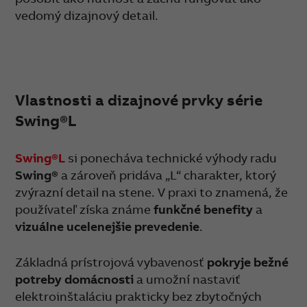
vedomý dizajnový detail.
Vlastnosti a dizajnové prvky série
Swing®L
Swing®L
si ponecháva technické výhody radu
Swing®
a zároveň pridáva „L“ charakter, ktorý
zvýrazní detail na stene. V praxi to znamená, že
používateľ získa známe
funkčné benefity
a
vizuálne ucelenejšie prevedenie
.
Základná prístrojová vybavenosť
pokryje bežné
potreby domácnosti
a umožní nastaviť
elektroinštaláciu prakticky bez zbytočných