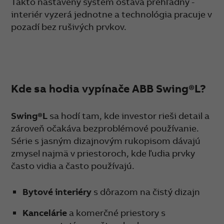
Takto nastavený systém ostáva prehľadný -
interiér vyzerá jednotne a technológia pracuje v
pozadí bez rušivých prvkov.
Kde sa hodia vypínače ABB Swing®L?
Swing®L
sa hodí tam, kde investor rieši detail a
zároveň očakáva bezproblémové používanie.
Série s jasným dizajnovým rukopisom dávajú
zmysel najmä v priestoroch, kde ľudia prvky
často vidia a často používajú.
Bytové interiéry
s dôrazom na čistý dizajn
Kancelárie
a komerčné priestory s