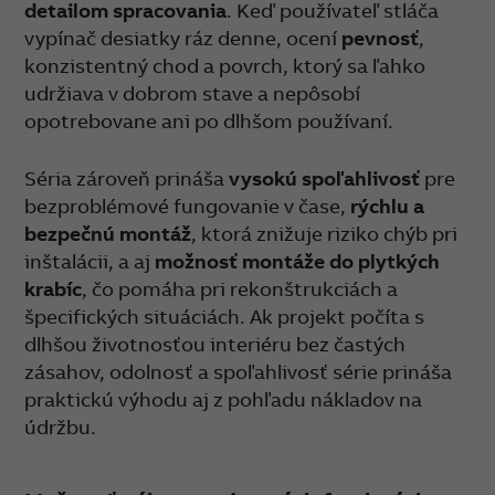
detailom spracovania
. Keď používateľ stláča
vypínač desiatky ráz denne, ocení
pevnosť
,
konzistentný chod a povrch, ktorý sa ľahko
udržiava v dobrom stave a nepôsobí
opotrebovane ani po dlhšom používaní.
Séria zároveň prináša
vysokú spoľahlivosť
pre
bezproblémové fungovanie v čase,
rýchlu a
bezpečnú montáž
, ktorá znižuje riziko chýb pri
inštalácii, a aj
možnosť montáže do plytkých
krabíc
, čo pomáha pri rekonštrukciách a
špecifických situáciách. Ak projekt počíta s
dlhšou životnosťou interiéru bez častých
zásahov, odolnosť a spoľahlivosť série prináša
praktickú výhodu aj z pohľadu nákladov na
údržbu.