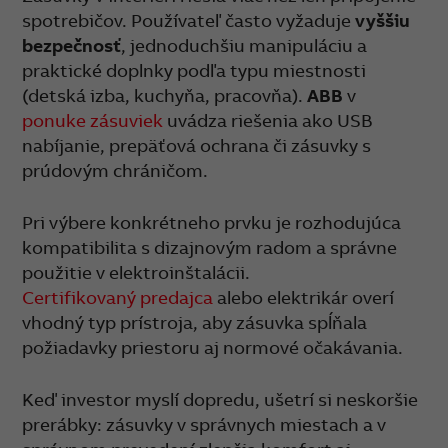
spotrebičov. Používateľ často vyžaduje
vyššiu
bezpečnosť
, jednoduchšiu manipuláciu a
praktické doplnky podľa typu miestnosti
(detská izba, kuchyňa, pracovňa).
ABB
v
ponuke zásuviek
uvádza riešenia ako USB
nabíjanie, prepäťová ochrana či zásuvky s
prúdovým chráničom.
Pri výbere konkrétneho prvku je rozhodujúca
kompatibilita s dizajnovým radom a správne
použitie v elektroinštalácii.
Certifikovaný predajca
alebo elektrikár overí
vhodný typ prístroja, aby zásuvka spĺňala
požiadavky priestoru aj normové očakávania.
Keď investor myslí dopredu, ušetrí si neskoršie
prerábky: zásuvky v správnych miestach a v