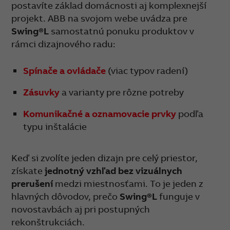
postavíte základ domácnosti aj komplexnejší
projekt. ABB na svojom webe uvádza pre
Swing®L
samostatnú ponuku produktov v
rámci dizajnového radu:
Spínače a ovládače
(viac typov radení)
Zásuvky
a varianty pre rôzne potreby
Komunikačné a oznamovacie prvky
podľa
typu inštalácie
Keď si zvolíte jeden dizajn pre celý priestor,
získate
jednotný vzhľad bez vizuálnych
prerušení
medzi miestnosťami. To je jeden z
hlavných dôvodov, prečo
Swing®L
funguje v
novostavbách aj pri postupných
rekonštrukciách.