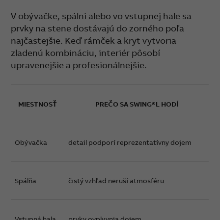
V obývačke, spálni alebo vo vstupnej hale sa
prvky na stene dostávajú do zorného poľa
najčastejšie. Keď rámček a kryt vytvoria
zladenú kombináciu, interiér pôsobí
upravenejšie a profesionálnejšie.
MIESTNOSŤ
PREČO SA SWING®L HODÍ
Obývačka
detail podporí reprezentatívny dojem
Spálňa
čistý vzhľad neruší atmosféru
Vstupná hala
prvky ovplyvnia dojem