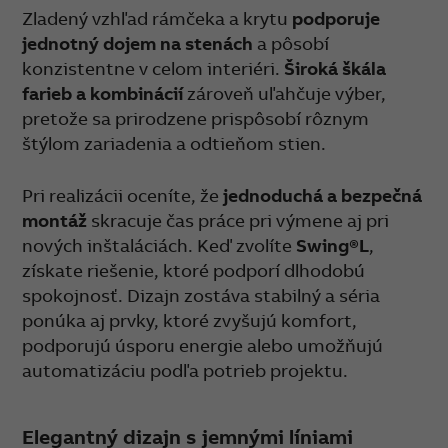
Zladený vzhľad rámčeka a krytu
podporuje
jednotný dojem na stenách
a pôsobí
konzistentne v celom interiéri.
Široká škála
farieb a kombinácií
zároveň uľahčuje výber,
pretože sa prirodzene prispôsobí rôznym
štýlom zariadenia a odtieňom stien.
Pri realizácii oceníte, že
jednoduchá a bezpečná
montáž
skracuje čas práce pri výmene aj pri
nových inštaláciách. Keď zvolíte
Swing®L
,
získate riešenie, ktoré podporí dlhodobú
spokojnosť. Dizajn zostáva stabilný a séria
ponúka aj prvky, ktoré zvyšujú komfort,
podporujú úsporu energie alebo umožňujú
automatizáciu podľa potrieb projektu.
Elegantný dizajn s jemnými líniami