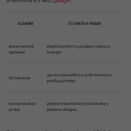
a nevníma ich ako „
gadget
“.
SCENÁR
ČO RIEŠI V PRAXI
Automatické
zlepší komfort a podporí úsporu
spínanie
energie
upraví atmosféru a zníži intenzitu
Stmievanie
podľa potreby
Komunikačné
zjednotí technické požiadavky v
prvky
jednom dizajne