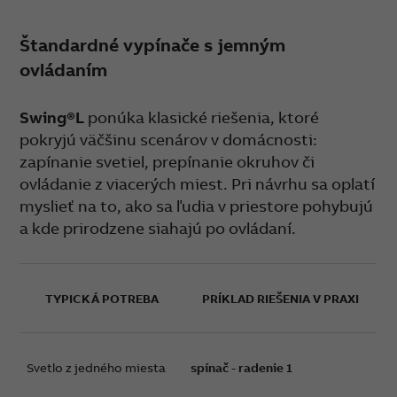
Štandardné vypínače s jemným
ovládaním
Swing®L
ponúka klasické riešenia, ktoré
pokryjú väčšinu scenárov v domácnosti:
zapínanie svetiel, prepínanie okruhov či
ovládanie z viacerých miest. Pri návrhu sa oplatí
myslieť na to, ako sa ľudia v priestore pohybujú
a kde prirodzene siahajú po ovládaní.
TYPICKÁ POTREBA
PRÍKLAD RIEŠENIA V PRAXI
Svetlo z jedného miesta
spínač - radenie 1