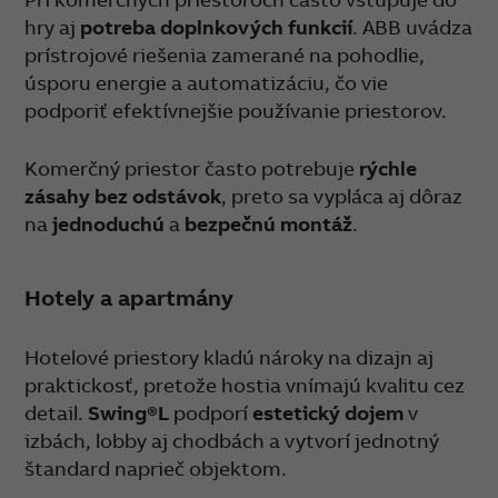
hry aj
potreba doplnkových funkcií
. ABB uvádza
prístrojové riešenia zamerané na pohodlie,
úsporu energie a automatizáciu, čo vie
podporiť efektívnejšie používanie priestorov.
Komerčný priestor často potrebuje
rýchle
zásahy bez odstávok
, preto sa vypláca aj dôraz
na
jednoduchú
a
bezpečnú montáž
.
Hotely a apartmány
Hotelové priestory kladú nároky na dizajn aj
praktickosť, pretože hostia vnímajú kvalitu cez
detail.
Swing®L
podporí
estetický dojem
v
izbách, lobby aj chodbách a vytvorí jednotný
štandard naprieč objektom.