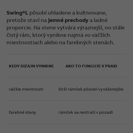
Swing®L
pôsobí uhladene a kultivovane,
pretože staví na
jemné prechody
a ladné
proporcie. Na stene vytvára výraznejší, no stále
čistý rám, ktorý vynikne najmä vo väčších
miestnostiach alebo na farebných stenách.
KEDY DIZAJN VYNIKNE
AKO TO FUNGUJE V PRAXI
väčšie miestnosti
širší rámček pôsobí vyváženejšie
farebné steny
rámček sa nestratí v pozadí