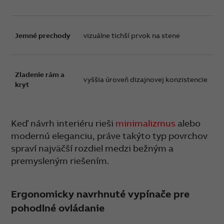
Jemné prechody
vizuálne tichší prvok na stene
Zladenie rám a
vyššia úroveň dizajnovej konzistencie
kryt
Keď návrh interiéru rieši
minimalizmus
alebo
modernú eleganciu, práve takýto typ povrchov
spraví najväčší rozdiel medzi bežným a
premysleným riešením.
Ergonomicky navrhnuté vypínače pre
pohodlné ovládanie