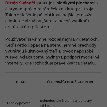
Dizajn Swing®L
pracuje s
hladkými plochami
a
čistým napojením rámčeka na kryt prístroja.
Takéto riešenie pôsobí luxusnejšie, pretože
eliminuje vizuálny „šum“ a nechá vyniknúť
architektúru priestoru.
Používateľ si všimne rozdiel najmä v detailoch.
Keď svetlo dopadá na stenu, jemné prechody
vytvárajú kultivovaný tieň a prvok nepôsobí
rušivo. Vďaka tomu
Swing®L
podporí moderné
interiéry, kde rozhoduje práve kvalita detailu.
DETAIL
ČO PRINÁŠA POUŽÍVATEĽOVI
jednoduchšie čistenie a jednotný
Hladký povrch
vzhľad