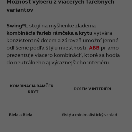
Možnosť výberu z viacerých farebných
variantov
Swing®L
stojí na myšlienke zladenia -
kombinácia farieb rámčeka a krytu
vytvára
konzistentný dojem a zároveň umožní jemné
odlíšenie podľa štýlu miestnosti.
ABB
priamo
prezentuje viacero kombinácií, ktoré sa hodia
do neutrálneho aj výraznejšieho interiéru.
KOMBINÁCIA RÁMČEK -
DOJEM V INTERIÉRI
KRYT
Biela a Biela
čistý a minimalistický vzhľad