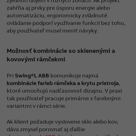
zjednotí dojem v rôznych zónach. Ak projekt
zahŕňa aj prvky pre úsporu energie alebo
automatizáciu, ergonomicky zvládnuté
ovládanie podporí využívanie funkcií bez toho,
aby používateľ musel meniť návyky.
Možnosť kombinácie so sklenenými a
kovovými rámčekmi
Pri
Swing®L ABB
komunikuje najmä
kombinácie farieb rámčeka a krytu prístroja
,
ktoré umocňujú nadčasovosť dizajnu. V praxi
tak používateľ pracuje primárne s farebnými
variantmi v rámci série.
Ak klient požaduje vyslovene sklo alebo kov,
dáva zmysel porovnať aj ďalšie