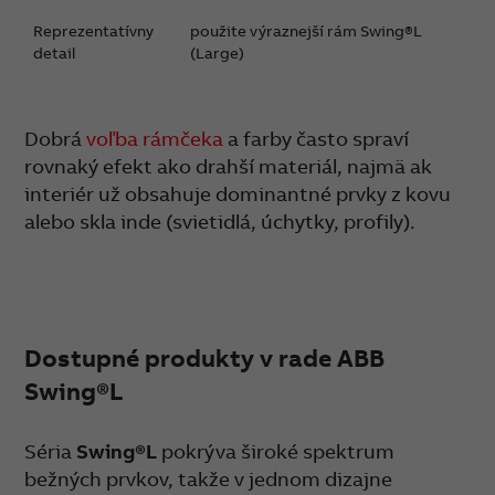
Reprezentatívny
použite výraznejší rám Swing®L
detail
(Large)
Dobrá
voľba rámčeka
a farby často spraví
rovnaký efekt ako drahší materiál, najmä ak
interiér už obsahuje dominantné prvky z kovu
alebo skla inde (svietidlá, úchytky, profily).
Dostupné produkty v rade ABB
Swing®L
Séria
Swing®L
pokrýva široké spektrum
bežných prvkov, takže v jednom dizajne