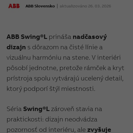
ABB Slovensko
aktualizováno 26. 03. 2026
ABB Swing®L
prináša
nadčasový
dizajn
s dôrazom na čisté línie a
vizuálnu harmóniu na stene. V interiéri
pôsobí jednotne, pretože rámček a kryt
prístroja spolu vytvárajú ucelený detail,
ktorý podporí štýl miestnosti.
Séria
Swing®L
zároveň stavia na
praktickosti: dizajn neodvádza
pozornosť od interiéru, ale
zvyšuje