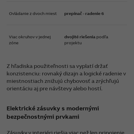
Ovládanie z dvoch miest
prepínač - radenie 6
Viac okruhov v jednej
dvojité riešenia
podľa
zóne
projektu
Z hľadiska použiteľnosti sa vyplatí držať
konzistenciu: rovnaký dizajn a logické radenie v
miestnostiach znižujú chybovosť a zrýchľujú
orientáciu aj pre návštevy alebo hostí.
Elektrické zásuvky s modernými
bezpečnostnými prvkami
Zásuvky v interiéri riešia viac než len pripojenie